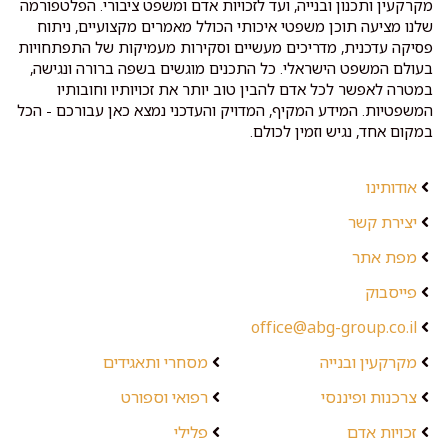
מקרקעין ותכנון ובנייה, ועד לזכויות אדם ומשפט ציבורי. הפלטפורמה
שלנו מציעה תוכן משפטי איכותי הכולל מאמרים מקצועיים, ניתוח
פסיקה עדכנית, מדריכים מעשיים וסקירות מעמיקות של התפתחויות
בעולם המשפט הישראלי. כל התכנים מוגשים בשפה ברורה ונגישה,
במטרה לאפשר לכל אדם להבין טוב יותר את זכויותיו וחובותיו
המשפטיות. המידע המקיף, המדויק והעדכני נמצא כאן עבורכם - הכל
במקום אחד, נגיש וזמין לכולם.
אודותינו
יצירת קשר
מפת אתר
פייסבוק
office@abg-group.co.il
מקרקעין ובנייה
מסחרי ותאגידים
צרכנות ופיננסי
רפואי וספורט
זכויות אדם
פלילי