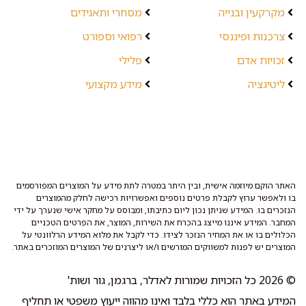
מקרקעין ובנייה
מסחרי ותאגידים
צרכנות ופיננסי
רפואי וספורט
זכויות אדם
פלילי
ליטיגציה
מידע מקצועי
האתר הוקם מיוזמה אישית, ובין היתר במטרה לתת מידע על המוצרים המפורסמים
בו ולאפשר ערוץ לקבלת פרטים נוספים ואפשרויות רכישה לחלק מהמוצרים
הנזכרים בו. המידע שניתן נכון ליום כתיבתו, ומבוסס על מחקר אישי שנערך על ידי
המחבר. המידע איננו מייצג בהכרח את השירות, המוצר, את הפרטים הטכניים
הכלולים בו או את המחיר הנזכר לצידו. כדי לקבל את מלוא המידע הרלוונטי על
המוצרים יש לפנות למשווקים המורשים ו/או ליצרנים של המוצרים המוזכרים באתר.
© 2026 כל הזכויות שמורות לאדלר, ברגמן, גור ושות'
המידע באתר הוא כללי בלבד ואינו מהווה ייעוץ משפטי או תחליף