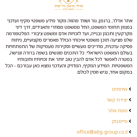
אתר אדלר, ברגמן, גור ושות' מהווה מקור מידע משפטי מקיף ועדכני
במגוון תחומי המשפט, החל ממשפט מסחרי ותאגידים, דרך דיני
מקרקעין ותכנון ובנייה, ועד לזכויות אדם ומשפט ציבורי. הפלטפורמה
שלנו מציעה תוכן משפטי איכותי הכולל מאמרים מקצועיים, ניתוח
פסיקה עדכנית, מדריכים מעשיים וסקירות מעמיקות של התפתחויות
בעולם המשפט הישראלי. כל התכנים מוגשים בשפה ברורה ונגישה,
במטרה לאפשר לכל אדם להבין טוב יותר את זכויותיו וחובותיו
המשפטיות. המידע המקיף, המדויק והעדכני נמצא כאן עבורכם - הכל
במקום אחד, נגיש וזמין לכולם.
אודותינו
יצירת קשר
מפת אתר
פייסבוק
office@abg-group.co.il