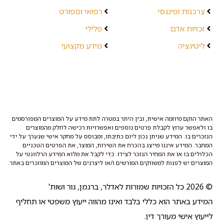
צרכנות ופיננסי
רפואי וספורט
זכויות אדם
פלילי
ליטיגציה
מידע מקצועי
האתר הוקם מיוזמה אישית, ובין היתר במטרה לתת מידע על המוצרים המפורסמים
בו ולאפשר ערוץ לקבלת פרטים נוספים ואפשרויות רכישה לחלק מהמוצרים
הנזכרים בו. המידע שניתן נכון ליום כתיבתו, ומבוסס על מחקר אישי שנערך על ידי
המחבר. המידע איננו מייצג בהכרח את השירות, המוצר, את הפרטים הטכניים
הכלולים בו או את המחיר הנזכר לצידו. כדי לקבל את מלוא המידע הרלוונטי על
המוצרים יש לפנות למשווקים המורשים ו/או ליצרנים של המוצרים המוזכרים באתר.
© 2026 כל הזכויות שמורות לאדלר, ברגמן, גור ושות'
המידע באתר הוא כללי בלבד ואינו מהווה ייעוץ משפטי או תחליף
לייעוץ אישי מעורך דין.