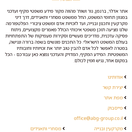
אתר אדלר, ברגמן, גור ושות' מהווה מקור מידע משפטי מקיף ועדכני
במגוון תחומי המשפט, החל ממשפט מסחרי ותאגידים, דרך דיני
מקרקעין ותכנון ובנייה, ועד לזכויות אדם ומשפט ציבורי. הפלטפורמה
שלנו מציעה תוכן משפטי איכותי הכולל מאמרים מקצועיים, ניתוח
פסיקה עדכנית, מדריכים מעשיים וסקירות מעמיקות של התפתחויות
בעולם המשפט הישראלי. כל התכנים מוגשים בשפה ברורה ונגישה,
במטרה לאפשר לכל אדם להבין טוב יותר את זכויותיו וחובותיו
המשפטיות. המידע המקיף, המדויק והעדכני נמצא כאן עבורכם - הכל
במקום אחד, נגיש וזמין לכולם.
אודותינו
יצירת קשר
מפת אתר
פייסבוק
office@abg-group.co.il
מקרקעין ובנייה
מסחרי ותאגידים