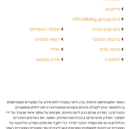
פייסבוק
office@abg-group.co.il
מקרקעין ובנייה
מסחרי ותאגידים
צרכנות ופיננסי
רפואי וספורט
זכויות אדם
פלילי
ליטיגציה
מידע מקצועי
האתר הוקם מיוזמה אישית, ובין היתר במטרה לתת מידע על המוצרים המפורסמים
בו ולאפשר ערוץ לקבלת פרטים נוספים ואפשרויות רכישה לחלק מהמוצרים
הנזכרים בו. המידע שניתן נכון ליום כתיבתו, ומבוסס על מחקר אישי שנערך על ידי
המחבר. המידע איננו מייצג בהכרח את השירות, המוצר, את הפרטים הטכניים
הכלולים בו או את המחיר הנזכר לצידו. כדי לקבל את מלוא המידע הרלוונטי על
המוצרים יש לפנות למשווקים המורשים ו/או ליצרנים של המוצרים המוזכרים באתר.