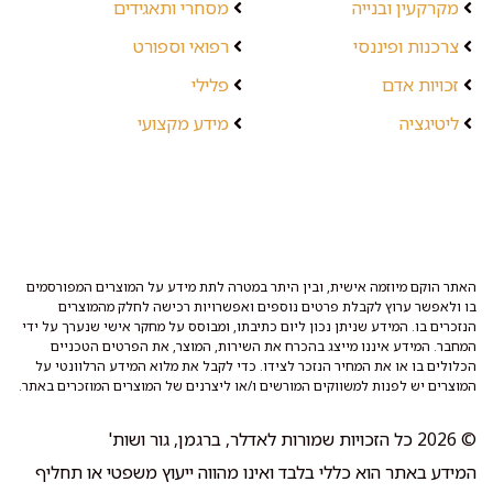
מקרקעין ובנייה
מסחרי ותאגידים
צרכנות ופיננסי
רפואי וספורט
זכויות אדם
פלילי
ליטיגציה
מידע מקצועי
האתר הוקם מיוזמה אישית, ובין היתר במטרה לתת מידע על המוצרים המפורסמים
בו ולאפשר ערוץ לקבלת פרטים נוספים ואפשרויות רכישה לחלק מהמוצרים
הנזכרים בו. המידע שניתן נכון ליום כתיבתו, ומבוסס על מחקר אישי שנערך על ידי
המחבר. המידע איננו מייצג בהכרח את השירות, המוצר, את הפרטים הטכניים
הכלולים בו או את המחיר הנזכר לצידו. כדי לקבל את מלוא המידע הרלוונטי על
המוצרים יש לפנות למשווקים המורשים ו/או ליצרנים של המוצרים המוזכרים באתר.
© 2026 כל הזכויות שמורות לאדלר, ברגמן, גור ושות'
המידע באתר הוא כללי בלבד ואינו מהווה ייעוץ משפטי או תחליף