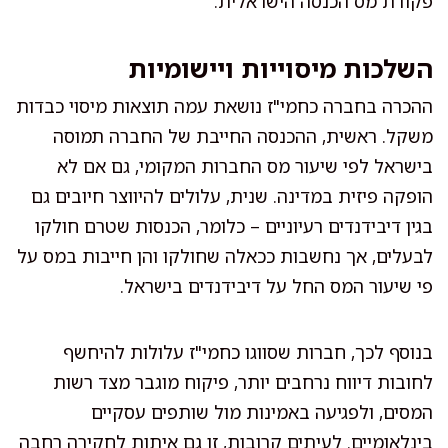
פקודת מס הכנסה הישראלית.
השלכות מיסוייות ויישומיות
ההכרה בחברה כחמי"ז נושאת עמה תוצאות מיסוי כבדות
משקל. ראשית, ההכנסה החייבת של החברה תמוסה
בישראל לפי שיעור מס החברות המקומי, גם אם לא
הופקה פיזית במדינה. שנית, עלולים להיווצר חיובים גם
בגין דיבידנדים רעיוניים – כלומר, הכנסות שטרם חולקו
לבעלים, אך נחשבות ככאלה שחולקו והן חייבות במס על
פי שיעור המס החל על דיבידנדים בישראל.
בנוסף לכך, חברות שסווגו כחמי"ז עלולות להיחשף
לחובות דיווח נרחבים יותר, פיקוח מוגבר מצד רשות
המסים, ולפגיעה באמינות מול שותפים עסקיים
בינלאומיים. לעיתים קרובות, זו גם איתות לחקירה רחבה