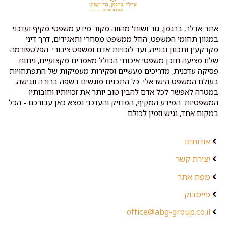
אתר אדלר, ברגמן, גור ושות' מהווה מקור מידע משפטי מקיף ועדכני
במגוון תחומי המשפט, החל ממשפט מסחרי ותאגידים, דרך דיני
מקרקעין ותכנון ובנייה, ועד לזכויות אדם ומשפט ציבורי. הפלטפורמה
שלנו מציעה תוכן משפטי איכותי הכולל מאמרים מקצועיים, ניתוח
פסיקה עדכנית, מדריכים מעשיים וסקירות מעמיקות של התפתחויות
בעולם המשפט הישראלי. כל התכנים מוגשים בשפה ברורה ונגישה,
במטרה לאפשר לכל אדם להבין טוב יותר את זכויותיו וחובותיו
המשפטיות. המידע המקיף, המדויק והעדכני נמצא כאן עבורכם - הכל
במקום אחד, נגיש וזמין לכולם.
אודותינו
יצירת קשר
מפת אתר
פייסבוק
office@abg-group.co.il