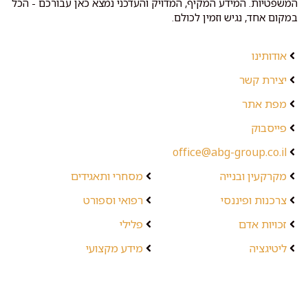
המשפטיות. המידע המקיף, המדויק והעדכני נמצא כאן עבורכם - הכל
במקום אחד, נגיש וזמין לכולם.
אודותינו
יצירת קשר
מפת אתר
פייסבוק
office@abg-group.co.il
מקרקעין ובנייה
מסחרי ותאגידים
צרכנות ופיננסי
רפואי וספורט
זכויות אדם
פלילי
ליטיגציה
מידע מקצועי