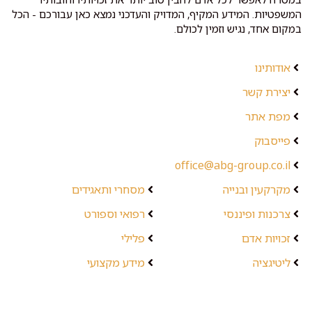
המשפטיות. המידע המקיף, המדויק והעדכני נמצא כאן עבורכם - הכל
במקום אחד, נגיש וזמין לכולם.
אודותינו
יצירת קשר
מפת אתר
פייסבוק
office@abg-group.co.il
מקרקעין ובנייה
מסחרי ותאגידים
צרכנות ופיננסי
רפואי וספורט
זכויות אדם
פלילי
ליטיגציה
מידע מקצועי