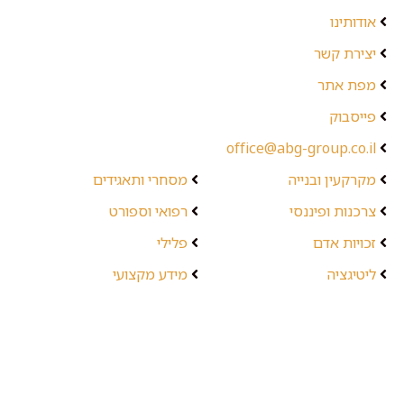
אודותינו
יצירת קשר
מפת אתר
פייסבוק
office@abg-group.co.il
מקרקעין ובנייה
מסחרי ותאגידים
צרכנות ופיננסי
רפואי וספורט
זכויות אדם
פלילי
ליטיגציה
מידע מקצועי