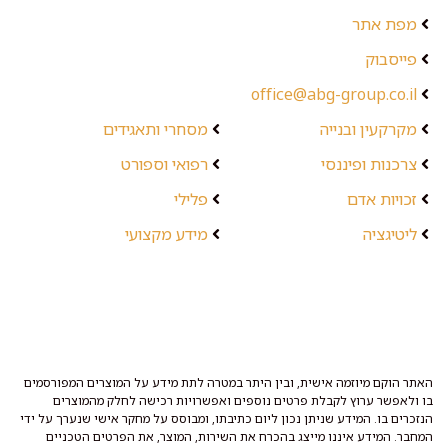
מפת אתר
פייסבוק
office@abg-group.co.il
מקרקעין ובנייה
מסחרי ותאגידים
צרכנות ופיננסי
רפואי וספורט
זכויות אדם
פלילי
ליטיגציה
מידע מקצועי
האתר הוקם מיוזמה אישית, ובין היתר במטרה לתת מידע על המוצרים המפורסמים
בו ולאפשר ערוץ לקבלת פרטים נוספים ואפשרויות רכישה לחלק מהמוצרים
הנזכרים בו. המידע שניתן נכון ליום כתיבתו, ומבוסס על מחקר אישי שנערך על ידי
המחבר. המידע איננו מייצג בהכרח את השירות, המוצר, את הפרטים הטכניים