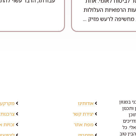
עבודתו, הדבר עשוי להתבס
ד לביטוח לאומי. אחת
ות הרפואיות העלולות
מחשיפה לרעש מזיק ...
י במגוון
אודותינו
מקרקעין
ותכנון
יצירת קשר
צרכנות 
וכן
דריכים
מפת אתר
זכויות 
לי. כל
בין טוב
פייסבוק
ליטיגציה