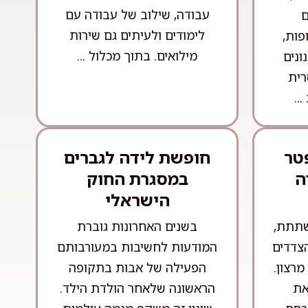
עבודה, שילוב של עבודה עם
ם
לימודים ולעיתים גם שירות
פות,
מילואים. בתוך מכלול ...
ונים
רית
..
טר
חופשת לידה לגברים
ה
במסגרת החוק
הישראלי
שתתת,
בשנים האחרונות גוברת
הצדדים
המודעות לחשיבות במעורבותם
רצון.
הפעילה של אבות בתקופה
את
הראשונה שלאחר הולדת הילד.