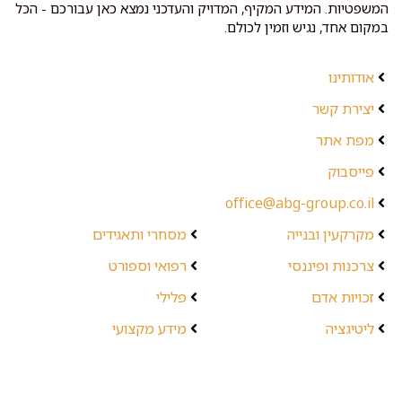
המשפטיות. המידע המקיף, המדויק והעדכני נמצא כאן עבורכם - הכל
במקום אחד, נגיש וזמין לכולם.
אודותינו
יצירת קשר
מפת אתר
פייסבוק
office@abg-group.co.il
מקרקעין ובנייה
מסחרי ותאגידים
צרכנות ופיננסי
רפואי וספורט
זכויות אדם
פלילי
ליטיגציה
מידע מקצועי