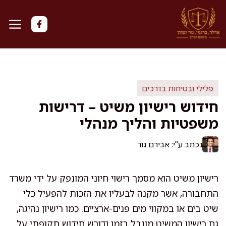
דלג
תוכן
פלילי ובטיחות בדרכים
חידוש רישיון משיט – דרישות
משפטיות והליך מנהלי
נכתב ע"י: אבירם גור
רישיון משיט הוא מסמך רישוי חיוני המונפק על ידי משרד
התחבורה, אשר מקנה לבעליו את הזכות להפעיל כלי
שיט בים או במקווי מים פנים-ארציים. כמו רישיון נהיגה,
גם רישיון המשיט מוגבל בזמן ודורש חידוש תקופתי על