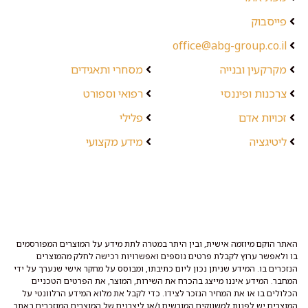
פייסבוק
office@abg-group.co.il
מקרקעין ובנייה
מסחרי ותאגידים
צרכנות ופיננסי
רפואי וספורט
זכויות אדם
פלילי
ליטיגציה
מידע מקצועי
האתר הוקם מיוזמה אישית, ובין היתר במטרה לתת מידע על המוצרים המפורסמים
בו ולאפשר ערוץ לקבלת פרטים נוספים ואפשרויות רכישה לחלק מהמוצרים
הנזכרים בו. המידע שניתן נכון ליום כתיבתו, ומבוסס על מחקר אישי שנערך על ידי
המחבר. המידע איננו מייצג בהכרח את השירות, המוצר, את הפרטים הטכניים
הכלולים בו או את המחיר הנזכר לצידו. כדי לקבל את מלוא המידע הרלוונטי על
המוצרים יש לפנות למשווקים המורשים ו/או ליצרנים של המוצרים המוזכרים באתר.