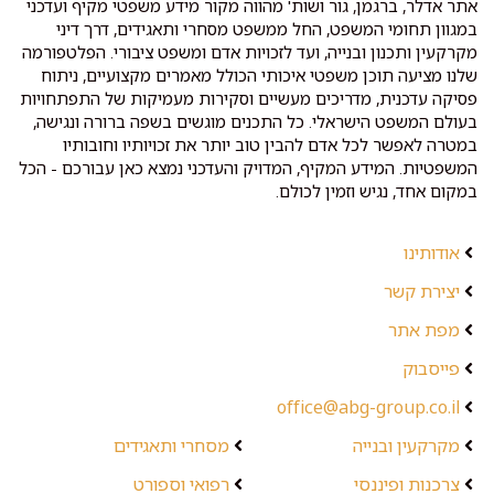
אתר אדלר, ברגמן, גור ושות' מהווה מקור מידע משפטי מקיף ועדכני
במגוון תחומי המשפט, החל ממשפט מסחרי ותאגידים, דרך דיני
מקרקעין ותכנון ובנייה, ועד לזכויות אדם ומשפט ציבורי. הפלטפורמה
שלנו מציעה תוכן משפטי איכותי הכולל מאמרים מקצועיים, ניתוח
פסיקה עדכנית, מדריכים מעשיים וסקירות מעמיקות של התפתחויות
בעולם המשפט הישראלי. כל התכנים מוגשים בשפה ברורה ונגישה,
במטרה לאפשר לכל אדם להבין טוב יותר את זכויותיו וחובותיו
המשפטיות. המידע המקיף, המדויק והעדכני נמצא כאן עבורכם - הכל
במקום אחד, נגיש וזמין לכולם.
אודותינו
יצירת קשר
מפת אתר
פייסבוק
office@abg-group.co.il
מקרקעין ובנייה
מסחרי ותאגידים
צרכנות ופיננסי
רפואי וספורט