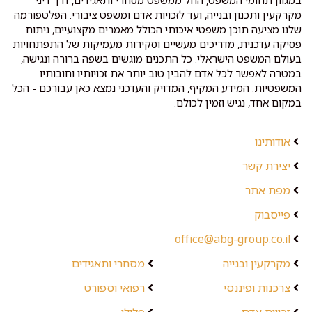
במגוון תחומי המשפט, החל ממשפט מסחרי ותאגידים, דרך דיני
מקרקעין ותכנון ובנייה, ועד לזכויות אדם ומשפט ציבורי. הפלטפורמה
שלנו מציעה תוכן משפטי איכותי הכולל מאמרים מקצועיים, ניתוח
פסיקה עדכנית, מדריכים מעשיים וסקירות מעמיקות של התפתחויות
בעולם המשפט הישראלי. כל התכנים מוגשים בשפה ברורה ונגישה,
במטרה לאפשר לכל אדם להבין טוב יותר את זכויותיו וחובותיו
המשפטיות. המידע המקיף, המדויק והעדכני נמצא כאן עבורכם - הכל
במקום אחד, נגיש וזמין לכולם.
אודותינו
יצירת קשר
מפת אתר
פייסבוק
office@abg-group.co.il
מקרקעין ובנייה
מסחרי ותאגידים
צרכנות ופיננסי
רפואי וספורט