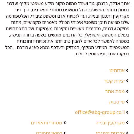
אתר אדלר, ברגמן, גור ושות' מהווה מקור מידע משפטי מקיף ועדכני
במגוון תחומי המשפט, החל ממשפט מסחרי ותאגידים, דרך דיני
מקרקעין ותכנון ובנייה, ועד לזכויות אדם ומשפט ציבורי. הפלטפורמה
שלנו מציעה תוכן משפטי איכותי הכולל מאמרים מקצועיים, ניתוח
פסיקה עדכנית, מדריכים מעשיים וסקירות מעמיקות של התפתחויות
בעולם המשפט הישראלי. כל התכנים מוגשים בשפה ברורה ונגישה,
במטרה לאפשר לכל אדם להבין טוב יותר את זכויותיו וחובותיו
המשפטיות. המידע המקיף, המדויק והעדכני נמצא כאן עבורכם - הכל
במקום אחד, נגיש וזמין לכולם.
אודותינו
יצירת קשר
מפת אתר
פייסבוק
office@abg-group.co.il
מקרקעין ובנייה
מסחרי ותאגידים
צרכנות ופיננסי
רפואי וספורט