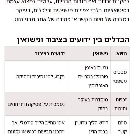
להקנות זכויות ואף חובות הדדיות, עלולים למצוא עצמם
בסיטואציות בלתי צפויות משפטית וכלכלית, בעיקר
במקרה של סיום הקשר או פטירה של אחד מבני הזוג.
הבדלים בין ידועים בציבור ונישואין
נושא
נישואין
ידועים בציבור
נרשם באופן
סטטוס
פורמלי במרשם
נקבע לפי נסיבות ופסיקה
משפטי
האוכלוסין
זכויות
מוסדרות בעיקר
נסמכות על פסיקה ודיני חוזים
וחובות
בחוק
סיום
דורש הליך גירושין
אינו מחייב הליך פורמלי, אך
קשר
בבית הדין
ייתכנו תביעות רכוש או מזונות