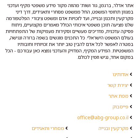
אתר אדלר, ברגמן, גור ושות' מהווה מקור מידע משפטי מקיף ועדכני
במגוון תחומי המשפט, החל ממשפט מסחרי ותאגידים, דרך דיני
מקרקעין ותכנון ובנייה, ועד לזכויות אדם ומשפט ציבורי. הפלטפורמה
שלנו מציעה תוכן משפטי איכותי הכולל מאמרים מקצועיים, ניתוח
פסיקה עדכנית, מדריכים מעשיים וסקירות מעמיקות של התפתחויות
בעולם המשפט הישראלי. כל התכנים מוגשים בשפה ברורה ונגישה,
במטרה לאפשר לכל אדם להבין טוב יותר את זכויותיו וחובותיו
המשפטיות. המידע המקיף, המדויק והעדכני נמצא כאן עבורכם - הכל
במקום אחד, נגיש וזמין לכולם.
אודותינו
יצירת קשר
מפת אתר
פייסבוק
office@abg-group.co.il
מקרקעין ובנייה
מסחרי ותאגידים