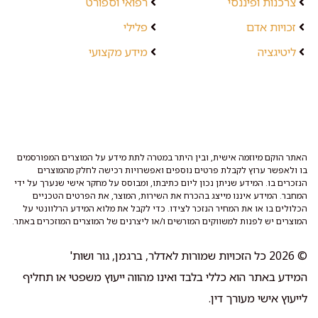
צרכנות ופיננסי
רפואי וספורט
זכויות אדם
פלילי
ליטיגציה
מידע מקצועי
האתר הוקם מיוזמה אישית, ובין היתר במטרה לתת מידע על המוצרים המפורסמים
בו ולאפשר ערוץ לקבלת פרטים נוספים ואפשרויות רכישה לחלק מהמוצרים
הנזכרים בו. המידע שניתן נכון ליום כתיבתו, ומבוסס על מחקר אישי שנערך על ידי
המחבר. המידע איננו מייצג בהכרח את השירות, המוצר, את הפרטים הטכניים
הכלולים בו או את המחיר הנזכר לצידו. כדי לקבל את מלוא המידע הרלוונטי על
המוצרים יש לפנות למשווקים המורשים ו/או ליצרנים של המוצרים המוזכרים באתר.
© 2026 כל הזכויות שמורות לאדלר, ברגמן, גור ושות'
המידע באתר הוא כללי בלבד ואינו מהווה ייעוץ משפטי או תחליף
לייעוץ אישי מעורך דין.