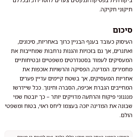
ביקורתית בפסיקה וננקטים צעדים להסדירה, ובכללם
תיקוני חקיקה.
סיכום
העיסוק כעובד בענף הבניין כרוך באחריות, סיכונים,
ואתגרים, אך גם בזכויות והגנות נרחבות שמחייבות את
המעסיקים לעמוד בסטנדרטים משפטיים ובטיחותיים
מחמירים. המדינה, הפסיקה והרשויות אוכפות את
אחריות המעסיקים, אך בשטח קיימים עדיין פערים
המחייבים הגברת אכיפה, הסברה וחינוך. ככל שיידרשו
מנגנוני פיקוח והרתעה מדויקים יותר – כך יובטח שמי
שבונה את המדינה יזכה בעצמו ליחס ראוי, בטוח ומשפטי
הולם.
המידע המוצג באתר הינו מידע כללי בלבד, ואין לראות בו משום