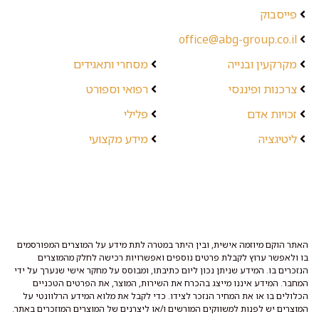
פייסבוק
office@abg-group.co.il
מקרקעין ובנייה
מסחרי ותאגידים
צרכנות ופיננסי
רפואי וספורט
זכויות אדם
פלילי
ליטיגציה
מידע מקצועי
האתר הוקם מיוזמה אישית, ובין היתר במטרה לתת מידע על המוצרים המפורסמים
בו ולאפשר ערוץ לקבלת פרטים נוספים ואפשרויות רכישה לחלק מהמוצרים
הנזכרים בו. המידע שניתן נכון ליום כתיבתו, ומבוסס על מחקר אישי שנערך על ידי
המחבר. המידע איננו מייצג בהכרח את השירות, המוצר, את הפרטים הטכניים
הכלולים בו או את המחיר הנזכר לצידו. כדי לקבל את מלוא המידע הרלוונטי על
המוצרים יש לפנות למשווקים המורשים ו/או ליצרנים של המוצרים המוזכרים באתר.