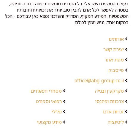
בעולם המשפט הישראלי. כל התכנים מוגשים בשפה ברורה ונגישה,
במטרה לאפשר לכל אדם להבין טוב יותר את זכויותיו וחובותיו
המשפטיות. המידע המקיף, המדויק והעדכני נמצא כאן עבורכם - הכל
במקום אחד, נגיש וזמין לכולם.
אודותינו
יצירת קשר
מפת אתר
פייסבוק
office@abg-group.co.il
מקרקעין ובנייה
מסחרי ותאגידים
צרכנות ופיננסי
רפואי וספורט
זכויות אדם
פלילי
ליטיגציה
מידע מקצועי