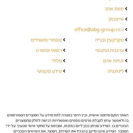
מפת אתר
פייסבוק
office@abg-group.co.il
מקרקעין ובנייה
מסחרי ותאגידים
צרכנות ופיננסי
רפואי וספורט
זכויות אדם
פלילי
ליטיגציה
מידע מקצועי
האתר הוקם מיוזמה אישית, ובין היתר במטרה לתת מידע על המוצרים המפורסמים
בו ולאפשר ערוץ לקבלת פרטים נוספים ואפשרויות רכישה לחלק מהמוצרים
הנזכרים בו. המידע שניתן נכון ליום כתיבתו, ומבוסס על מחקר אישי שנערך על ידי
המחבר. המידע איננו מייצג בהכרח את השירות, המוצר, את הפרטים הטכניים