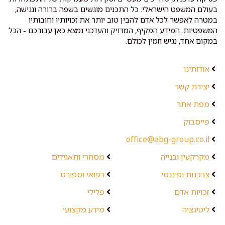
בעולם המשפט הישראלי. כל התכנים מוגשים בשפה ברורה ונגישה,
במטרה לאפשר לכל אדם להבין טוב יותר את זכויותיו וחובותיו
המשפטיות. המידע המקיף, המדויק והעדכני נמצא כאן עבורכם - הכל
במקום אחד, נגיש וזמין לכולם.
אודותינו
יצירת קשר
מפת אתר
פייסבוק
office@abg-group.co.il
מקרקעין ובנייה
מסחרי ותאגידים
צרכנות ופיננסי
רפואי וספורט
זכויות אדם
פלילי
ליטיגציה
מידע מקצועי