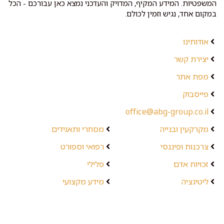
המשפטיות. המידע המקיף, המדויק והעדכני נמצא כאן עבורכם - הכל
במקום אחד, נגיש וזמין לכולם.
אודותינו
יצירת קשר
מפת אתר
פייסבוק
office@abg-group.co.il
מקרקעין ובנייה
מסחרי ותאגידים
צרכנות ופיננסי
רפואי וספורט
זכויות אדם
פלילי
ליטיגציה
מידע מקצועי