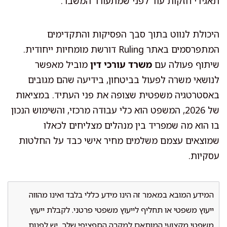
תאגידי חזקות עוד לפני שמתעורר המשבר.
היכולת לנווט בתוך סבך הפסיקות והתקדימים
המתפרסמים באתר Ruling דורשת מומחיות ייחודית.
שיתוף פעולה עם
משרד עורכי דין
מוביל מאפשר
לנושאי משרה לפעול בביטחון, בידיעה שהם מגובים
באסטרטגיה משפטית שצופה את פני העתיד. במציאות
של 2026, המשפט הוא כלי עבודה מרכזי, והשימוש הנכון
בו הוא מה שמפריד בין מנהלים מצליחים לכאלו
שמוצאים עצמם משלמים מחיר אישי כבד על החלטות
עסקיות.
המידע המובא במאמר זה הינו מידע כללי בלבד ואינו מהווה
ייעוץ משפטי או תחליף לייעוץ משפטי פרטני. לקבלת ייעוץ
משפטי מקצועי המותאם למקרה הספציפי שלך, יש לפנות