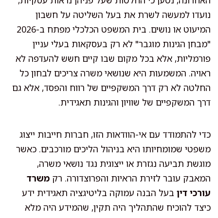
האחרונה, נטען כי החלטות שעל פניהן נראות עסקיות,
נועדו למעשה לשרת את בעל השליטה על חשבון
המיעוט או נושים. בית המשפט הכלכלי מפתח ב-2026
"מבחן הגינות מוגבר" לא רק בעסקאות בעלי עניין
פורמליות, אלא בכל מקום שבו קיים חשש להעדפה לא
ראויה. המשמעות היא שנושאי משרה צריכים לבחון כל
החלטה לא רק דרך המשקפיים של רווח והפסד, אלא גם
דרך המשקפיים של שוויון והגינות תאגידית.
כדי להתמודד עם אי-הוודאות הזו, חברות חייבות ייצוג
משפטי שמומחיותו היא בניהול הליכים מורכבים. כאשר
מוגשת תביעה נגזרת או ייצוגית נגד נושאי משרה,
המאבק עובר לזירת הראיות והפרוצדורה. רק
משרד
עורכי דין
בעל הבנה עמוקה בליטיגציה תאגידית ידע
כיצד להוכיח שהתהליך היה תקין, שהמידע היה מלא