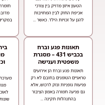
הטעון איזון מדויק בין צורכי
חומרה 
אכיפת החוק לבין המחויבות
מדובר
להגן על זכויות הילד. כאשר ...
במקרים
תאונות פגע וברח
בית
בכביש 431 – מסגרת
מס
משפטית וענישה
וכ
תאונות פגע וברח הן אירועים
טראגיים הטומנים בחובם לא רק
מערכת 
פגיעות גופניות ונזק לרכוש, אלא
מגו
גם פגיעה חמורה באמון הציבור
לאוכל
בהתנהלות תקינה ...
שונות