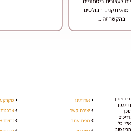
יים לעצורים ביטחוניים.
מהמתקנים הבולטים
בהקשר זה ...
י במגוון
אודותינו
מקרקעין
ותכנון
יצירת קשר
צרכנות 
וכן
דריכים
מפת אתר
זכויות 
לי. כל
בין טוב
פייסבוק
ליטיגציה