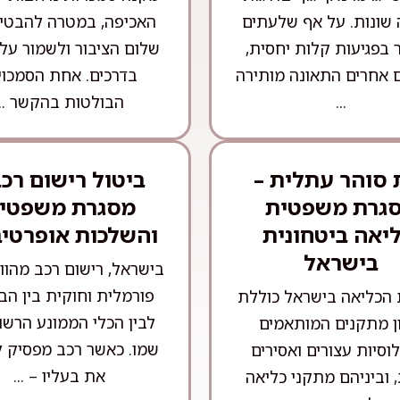
שונות. על אף שלעתים
האכיפה, במטרה להבטי
 בפגיעות קלות יחסית,
שלום הציבור ולשמור על
 אחרים התאונה מותירה
בדרכים. אחת הסמכוי
...
הבולטות בהקשר ...
 סוהר עתלית –
ביטול רישום רכב
גרת משפטית
מסגרת משפטי
ליאה ביטחונית
והשלכות אופרטיב
בישראל
בישראל, רישום רכב מהוו
פורמלית וחוקית בין הב
הכליאה בישראל כוללת
לבין הכלי הממונע הרשו
ון מתקנים המותאמים
שמו. כאשר רכב מפסיק 
וסיות עצורים ואסירים
את בעליו – ...
, וביניהם מתקני כליאה