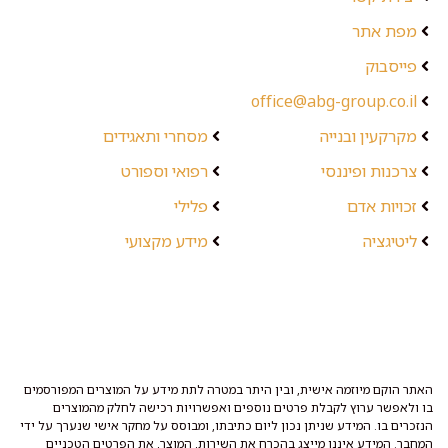
מפת אתר
פייסבוק
office@abg-group.co.il
מקרקעין ובנייה
מסחרי ותאגידים
צרכנות ופיננסי
רפואי וספורט
זכויות אדם
פלילי
ליטיגציה
מידע מקצועי
האתר הוקם מיוזמה אישית, ובין היתר במטרה לתת מידע על המוצרים המפורסמים
בו ולאפשר ערוץ לקבלת פרטים נוספים ואפשרויות רכישה לחלק מהמוצרים
הנזכרים בו. המידע שניתן נכון ליום כתיבתו, ומבוסס על מחקר אישי שנערך על ידי
המחבר. המידע איננו מייצג בהכרח את השירות, המוצר, את הפרטים הטכניים