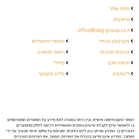
מפת אתר
פייסבוק
office@abg-group.co.il
מקרקעין ובנייה
מסחרי ותאגידים
צרכנות ופיננסי
רפואי וספורט
זכויות אדם
פלילי
ליטיגציה
מידע מקצועי
האתר הוקם מיוזמה אישית, ובין היתר במטרה לתת מידע על המוצרים המפורסמים
בו ולאפשר ערוץ לקבלת פרטים נוספים ואפשרויות רכישה לחלק מהמוצרים
הנזכרים בו. המידע שניתן נכון ליום כתיבתו, ומבוסס על מחקר אישי שנערך על ידי
המחבר. המידע איננו מייצג בהכרח את השירות, המוצר, את הפרטים הטכניים