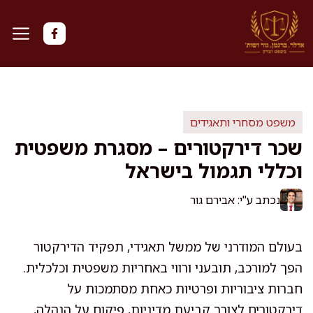
דלג
תוכן
משפט מסחרי ותאגידים
שכר דירקטורים – מסגרת משפטית
וכללי תגמול בישראל
נכתב ע"י: אבירם גור
בעולם המודרני של ממשל תאגידי, תפקיד הדירקטור
הפך למורכב, תובעני ורווי באחריות משפטית וכלכלית.
חברות ציבוריות ופרטיות כאחת מסתמכות על
דירקטורים לצורך קביעת מדיניות, פיקוח על הנהלה,