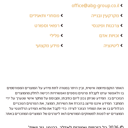
office@abg-group.co.il
מקרקעין ובנייה
מסחרי ותאגידים
צרכנות ופיננסי
רפואי וספורט
זכויות אדם
פלילי
ליטיגציה
מידע מקצועי
האתר הוקם מיוזמה אישית, ובין היתר במטרה לתת מידע על המוצרים המפורסמים
בו ולאפשר ערוץ לקבלת פרטים נוספים ואפשרויות רכישה לחלק מהמוצרים
הנזכרים בו. המידע שניתן נכון ליום כתיבתו, ומבוסס על מחקר אישי שנערך על ידי
המחבר. המידע איננו מייצג בהכרח את השירות, המוצר, את הפרטים הטכניים
הכלולים בו או את המחיר הנזכר לצידו. כדי לקבל את מלוא המידע הרלוונטי על
המוצרים יש לפנות למשווקים המורשים ו/או ליצרנים של המוצרים המוזכרים באתר.
© 2026 כל הזכויות שמורות לאדלר, ברגמן, גור ושות'