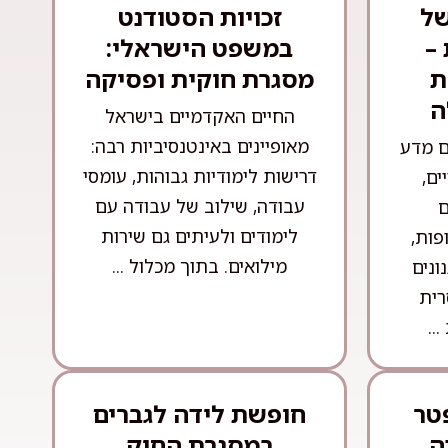
של
זכויות הסטודנט
–
במשפט הישראלי:
ת
מסגרת חוקית ופסיקה
ה
החיים האקדמיים בישראל
מאופיינים באינטנסיביות רבה:
ם מדע
דרישות לימודיות גבוהות, עומסי
ים,
עבודה, שילוב של עבודה עם
ם
לימודים ולעיתים גם שירות
פות,
מילואים. בתוך מכלול ...
ונים
רית
..
טר
חופשת לידה לגברים
ה
במסגרת החוק