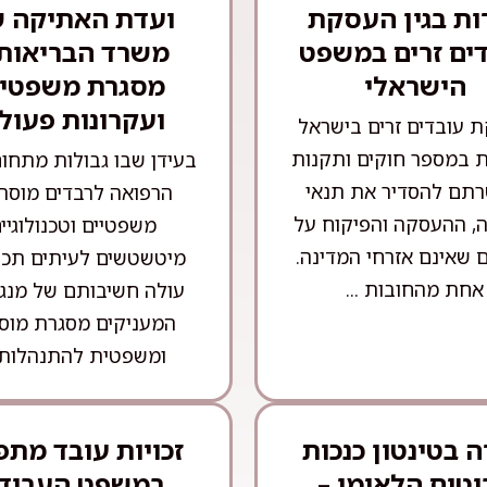
ות בגין העסקת
ועדת האתיקה 
ים זרים במשפט
משרד הבריאות 
הישראלי
מסגרת משפטי
ועקרונות פעול
 עובדים זרים בישראל
 במספר חוקים ותקנות
בעידן שבו גבולות מתחו
תם להסדיר את תנאי
הרפואה לרבדים מוסרי
, ההעסקה והפיקוח על
משפטיים וטכנולוגיי
 שאינם אזרחי המדינה.
מיטשטשים לעיתים תכו
אחת מהחובות ...
עולה חשיבותם של מנגנ
המעניקים מסגרת מוס
ומשפטית להתנהלות .
 בטינטון כנכות
זכויות עובד מתפ
יטוח הלאומי –
במשפט העבוד