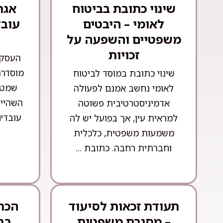
שינוי כתובת בביטוח
אגר
לאומי – היבטים
עובד
משפטיים והשפעה על
זכויות
העסקת
מוסדרת
שינוי כתובת במוסד לביטוח
שמטר
לאומי נחשב אמנם לפעולה
השהייה
אדמיניסטרטיבית פשוטה
עובדים
למראית עין, אך בפועל יש לה
משמעות משפטית, כלכלית
וחברתית רחבה. כתובת ...
תעודת זכאות לסיעוד
הכרה
– מסגרת משפטית
בב