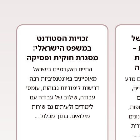
של
זכויות הסטודנט
–
במשפט הישראלי:
ת
מסגרת חוקית ופסיקה
ה
החיים האקדמיים בישראל
מאופיינים באינטנסיביות רבה:
ם מדע
דרישות לימודיות גבוהות, עומסי
ים,
עבודה, שילוב של עבודה עם
ם
לימודים ולעיתים גם שירות
פות,
מילואים. בתוך מכלול ...
ונים
רית
..