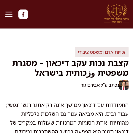
דלג
תוכן
זכויות אדם ומשפט ציבורי
קצבת נכות עקב דיכאון – מסגרת
משפטית وزכותית בישראל
נכתב ע"י: אבירם גור
התמודדות עם דיכאון ממושך אינה רק אתגר רגשי ונפשי;
עבור רבים, היא מביאה עמה גם השלכות כלכליות
מהותיות. אחת הסוגיות המרכזיות שעולות במקרים של
דיכאון חמור היא הפגיעה בכושר ההשתכרות וביכולת