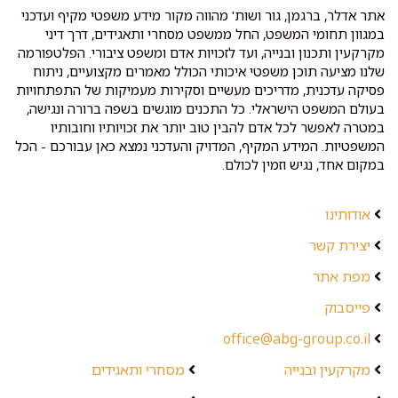
אתר אדלר, ברגמן, גור ושות' מהווה מקור מידע משפטי מקיף ועדכני
במגוון תחומי המשפט, החל ממשפט מסחרי ותאגידים, דרך דיני
מקרקעין ותכנון ובנייה, ועד לזכויות אדם ומשפט ציבורי. הפלטפורמה
שלנו מציעה תוכן משפטי איכותי הכולל מאמרים מקצועיים, ניתוח
פסיקה עדכנית, מדריכים מעשיים וסקירות מעמיקות של התפתחויות
בעולם המשפט הישראלי. כל התכנים מוגשים בשפה ברורה ונגישה,
במטרה לאפשר לכל אדם להבין טוב יותר את זכויותיו וחובותיו
המשפטיות. המידע המקיף, המדויק והעדכני נמצא כאן עבורכם - הכל
במקום אחד, נגיש וזמין לכולם.
אודותינו
יצירת קשר
מפת אתר
פייסבוק
office@abg-group.co.il
מקרקעין ובנייה
מסחרי ותאגידים