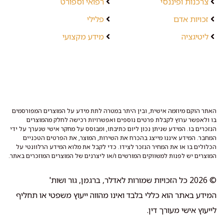
צרכנות ופיננסי
רפואי וספורט
זכויות אדם
פלילי
ליטיגציה
מידע מקצועי
האתר הוקם מיוזמה אישית, ובין היתר במטרה לתת מידע על המוצרים המפורסמים
בו ולאפשר ערוץ לקבלת פרטים נוספים ואפשרויות רכישה לחלק מהמוצרים
הנזכרים בו. המידע שניתן נכון ליום כתיבתו, ומבוסס על מחקר אישי שנערך על ידי
המחבר. המידע איננו מייצג בהכרח את השירות, המוצר, את הפרטים הטכניים
הכלולים בו או את המחיר הנזכר לצידו. כדי לקבל את מלוא המידע הרלוונטי על
המוצרים יש לפנות למשווקים המורשים ו/או ליצרנים של המוצרים המוזכרים באתר.
© 2026 כל הזכויות שמורות לאדלר, ברגמן, גור ושות'
המידע באתר הוא כללי בלבד ואינו מהווה ייעוץ משפטי או תחליף
לייעוץ אישי מעורך דין.