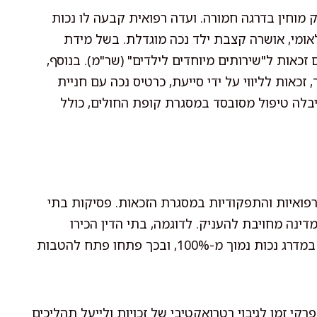
ה של ילד בן 5 הסובל משיתוק מוחין בדרגה חמורה. ועדה רפואית קבעה לו נכות
ביטוח הלאומי, אושרה קצבת ילד נכה מוגדלת. בשל מידת
זכאות ל"שירותים מיוחדים לילדים" (שר"מ). בנוסף,
זכאות לליווי על ידי סייעת, כרטיס נכה עם חניית
יבלה טיפול מסובסד במסגרת קופת החולים, כולל
פואיות והתפקודיות במסגרת הזכאות. פסיקות בתי
ינה מחויבת להעניק. לדוגמה, בתי הדין הכירו
פעמים רבות באוטיזם כבסיס לתלות מלאה בזולת, גם במדרג נכות נמוך מ-100%, ובכך פתחו פתח להטבות
 זמן לגיבוי רטרואקטיבי של זכויות ולייעל תהליכים