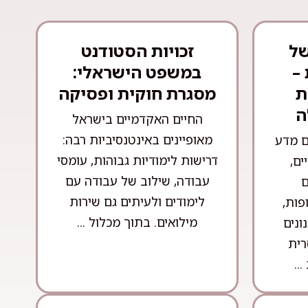
של
זכויות הסטודנט
–
במשפט הישראלי:
ת
מסגרת חוקית ופסיקה
ה
החיים האקדמיים בישראל
מאופיינים באינטנסיביות רבה:
ם מדע
דרישות לימודיות גבוהות, עומסי
ים,
עבודה, שילוב של עבודה עם
ם
לימודים ולעיתים גם שירות
פות,
מילואים. בתוך מכלול ...
ונים
רית
..