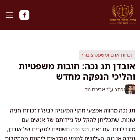
דלג
תוכן
זכויות אדם ומשפט ציבורי
אובדן תג נכה: חובות משפטיות
והליכי הנפקה מחדש
נכתב ע"י: אבירם גור
תג נכה מהווה אמצעי חוקי המעניק לבעליו זכויות חניה
שונות, שתכליתן להקל על ניידותם של אנשים עם
מוגבלויות. עם זאת, תגי נכה חשופים למקרים של אובדן,
גניבה או נזק, העלולים למנוע מהזכאים ליהנות מההקלות