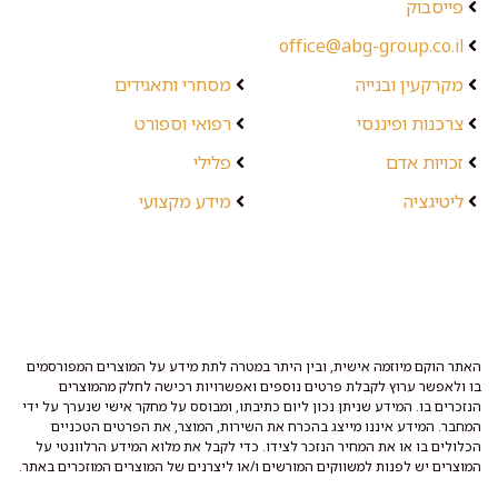
פייסבוק
office@abg-group.co.il
מקרקעין ובנייה
מסחרי ותאגידים
צרכנות ופיננסי
רפואי וספורט
זכויות אדם
פלילי
ליטיגציה
מידע מקצועי
האתר הוקם מיוזמה אישית, ובין היתר במטרה לתת מידע על המוצרים המפורסמים
בו ולאפשר ערוץ לקבלת פרטים נוספים ואפשרויות רכישה לחלק מהמוצרים
הנזכרים בו. המידע שניתן נכון ליום כתיבתו, ומבוסס על מחקר אישי שנערך על ידי
המחבר. המידע איננו מייצג בהכרח את השירות, המוצר, את הפרטים הטכניים
הכלולים בו או את המחיר הנזכר לצידו. כדי לקבל את מלוא המידע הרלוונטי על
המוצרים יש לפנות למשווקים המורשים ו/או ליצרנים של המוצרים המוזכרים באתר.