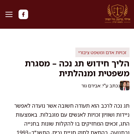
דלג
תוכן
זכויות אדם ומשפט ציבורי
הליך חידוש תג נכה – מסגרת
משפטית ומנהלתית
נכתב ע"י: אבירם גור
תג נכה לרכב הוא תעודה חשובה אשר נועדה לאפשר
ניידות ושוויון זכויות לאנשים עם מוגבלות. באמצעות
התג, זכאים המחזיקים בו להקלות שונות בחנייה
ובתנועה, בהתאם לחוק חניית נכים, התשנ"ד–1993