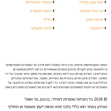
מקרקעין ובנייה
מסחרי ותאגידים
צרכנות ופיננסי
רפואי וספורט
זכויות אדם
פלילי
ליטיגציה
מידע מקצועי
האתר הוקם מיוזמה אישית, ובין היתר במטרה לתת מידע על המוצרים המפורסמים
בו ולאפשר ערוץ לקבלת פרטים נוספים ואפשרויות רכישה לחלק מהמוצרים
הנזכרים בו. המידע שניתן נכון ליום כתיבתו, ומבוסס על מחקר אישי שנערך על ידי
המחבר. המידע איננו מייצג בהכרח את השירות, המוצר, את הפרטים הטכניים
הכלולים בו או את המחיר הנזכר לצידו. כדי לקבל את מלוא המידע הרלוונטי על
המוצרים יש לפנות למשווקים המורשים ו/או ליצרנים של המוצרים המוזכרים באתר.
© 2026 כל הזכויות שמורות לאדלר, ברגמן, גור ושות'
המידע באתר הוא כללי בלבד ואינו מהווה ייעוץ משפטי או תחליף