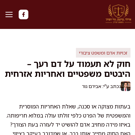
דלג
תוכן
זכויות אדם ומשפט ציבורי
חוק לא תעמוד על דם רעך –
היבטים משפטיים ואחריות אזרחית
נכתב ע"י: אבירם גור
בעתות מצוקה או סכנה, שאלת האחריות המוסרית
והמשפטית של הפרט כלפי זולתו עולה במלוא חריפותה.
באיזו מידה מחויב אדם להושיט יד לעזרה בעת הצורך?
האם החוק מחייב אותו בכך, או שמדובר בעיקר בציווי