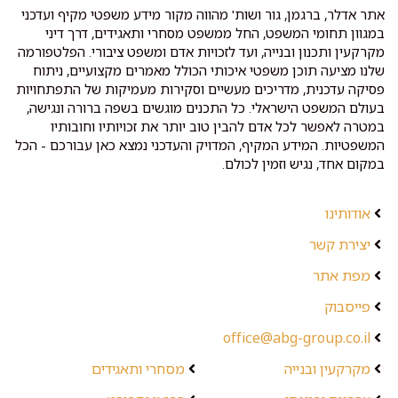
אתר אדלר, ברגמן, גור ושות' מהווה מקור מידע משפטי מקיף ועדכני
במגוון תחומי המשפט, החל ממשפט מסחרי ותאגידים, דרך דיני
מקרקעין ותכנון ובנייה, ועד לזכויות אדם ומשפט ציבורי. הפלטפורמה
שלנו מציעה תוכן משפטי איכותי הכולל מאמרים מקצועיים, ניתוח
פסיקה עדכנית, מדריכים מעשיים וסקירות מעמיקות של התפתחויות
בעולם המשפט הישראלי. כל התכנים מוגשים בשפה ברורה ונגישה,
במטרה לאפשר לכל אדם להבין טוב יותר את זכויותיו וחובותיו
המשפטיות. המידע המקיף, המדויק והעדכני נמצא כאן עבורכם - הכל
במקום אחד, נגיש וזמין לכולם.
אודותינו
יצירת קשר
מפת אתר
פייסבוק
office@abg-group.co.il
מקרקעין ובנייה
מסחרי ותאגידים