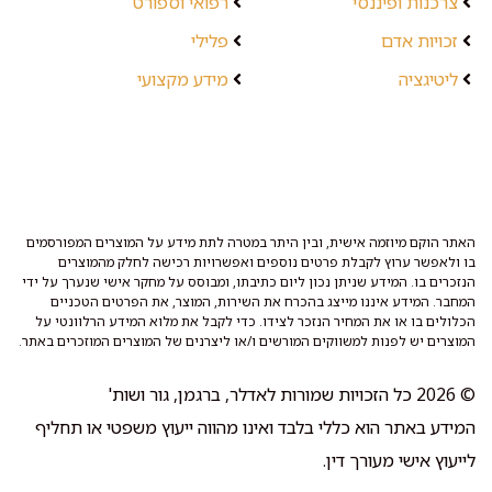
צרכנות ופיננסי
רפואי וספורט
זכויות אדם
פלילי
ליטיגציה
מידע מקצועי
האתר הוקם מיוזמה אישית, ובין היתר במטרה לתת מידע על המוצרים המפורסמים
בו ולאפשר ערוץ לקבלת פרטים נוספים ואפשרויות רכישה לחלק מהמוצרים
הנזכרים בו. המידע שניתן נכון ליום כתיבתו, ומבוסס על מחקר אישי שנערך על ידי
המחבר. המידע איננו מייצג בהכרח את השירות, המוצר, את הפרטים הטכניים
הכלולים בו או את המחיר הנזכר לצידו. כדי לקבל את מלוא המידע הרלוונטי על
המוצרים יש לפנות למשווקים המורשים ו/או ליצרנים של המוצרים המוזכרים באתר.
© 2026 כל הזכויות שמורות לאדלר, ברגמן, גור ושות'
המידע באתר הוא כללי בלבד ואינו מהווה ייעוץ משפטי או תחליף
לייעוץ אישי מעורך דין.