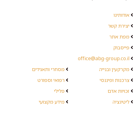
אודותינו
יצירת קשר
מפת אתר
פייסבוק
office@abg-group.co.il
מקרקעין ובנייה
מסחרי ותאגידים
צרכנות ופיננסי
רפואי וספורט
זכויות אדם
פלילי
ליטיגציה
מידע מקצועי