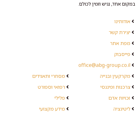
במקום אחד, נגיש וזמין לכולם.
אודותינו
יצירת קשר
מפת אתר
פייסבוק
office@abg-group.co.il
מקרקעין ובנייה
מסחרי ותאגידים
צרכנות ופיננסי
רפואי וספורט
זכויות אדם
פלילי
ליטיגציה
מידע מקצועי