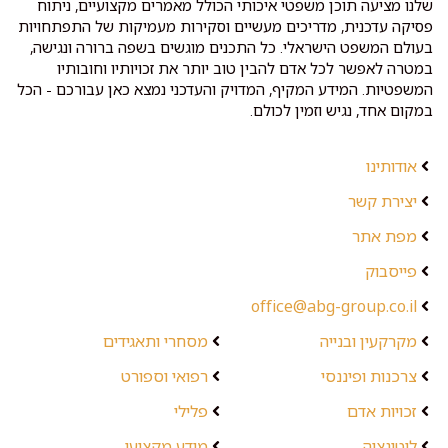
שלנו מציעה תוכן משפטי איכותי הכולל מאמרים מקצועיים, ניתוח
פסיקה עדכנית, מדריכים מעשיים וסקירות מעמיקות של התפתחויות
בעולם המשפט הישראלי. כל התכנים מוגשים בשפה ברורה ונגישה,
במטרה לאפשר לכל אדם להבין טוב יותר את זכויותיו וחובותיו
המשפטיות. המידע המקיף, המדויק והעדכני נמצא כאן עבורכם - הכל
במקום אחד, נגיש וזמין לכולם.
אודותינו
יצירת קשר
מפת אתר
פייסבוק
office@abg-group.co.il
מקרקעין ובנייה
מסחרי ותאגידים
צרכנות ופיננסי
רפואי וספורט
זכויות אדם
פלילי
ליטיגציה
מידע מקצועי