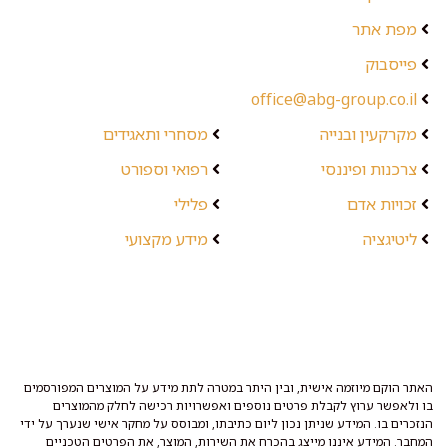
מפת אתר
פייסבוק
office@abg-group.co.il
מקרקעין ובנייה
מסחרי ותאגידים
צרכנות ופיננסי
רפואי וספורט
זכויות אדם
פלילי
ליטיגציה
מידע מקצועי
האתר הוקם מיוזמה אישית, ובין היתר במטרה לתת מידע על המוצרים המפורסמים
בו ולאפשר ערוץ לקבלת פרטים נוספים ואפשרויות רכישה לחלק מהמוצרים
הנזכרים בו. המידע שניתן נכון ליום כתיבתו, ומבוסס על מחקר אישי שנערך על ידי
המחבר. המידע איננו מייצג בהכרח את השירות, המוצר, את הפרטים הטכניים