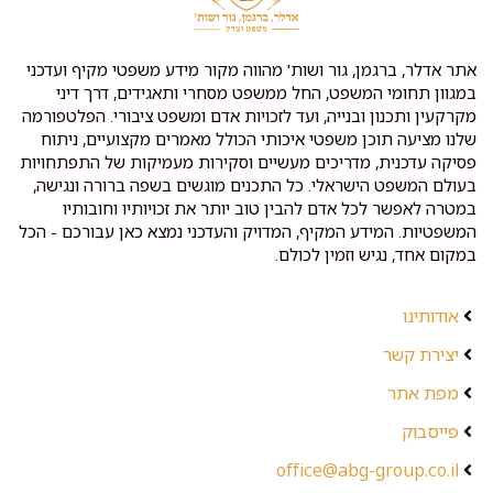
אתר אדלר, ברגמן, גור ושות' מהווה מקור מידע משפטי מקיף ועדכני
במגוון תחומי המשפט, החל ממשפט מסחרי ותאגידים, דרך דיני
מקרקעין ותכנון ובנייה, ועד לזכויות אדם ומשפט ציבורי. הפלטפורמה
שלנו מציעה תוכן משפטי איכותי הכולל מאמרים מקצועיים, ניתוח
פסיקה עדכנית, מדריכים מעשיים וסקירות מעמיקות של התפתחויות
בעולם המשפט הישראלי. כל התכנים מוגשים בשפה ברורה ונגישה,
במטרה לאפשר לכל אדם להבין טוב יותר את זכויותיו וחובותיו
המשפטיות. המידע המקיף, המדויק והעדכני נמצא כאן עבורכם - הכל
במקום אחד, נגיש וזמין לכולם.
אודותינו
יצירת קשר
מפת אתר
פייסבוק
office@abg-group.co.il