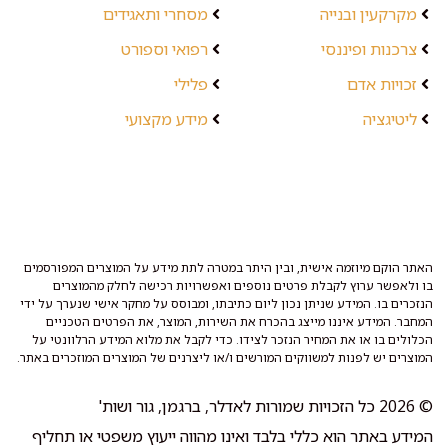
מקרקעין ובנייה
מסחרי ותאגידים
צרכנות ופיננסי
רפואי וספורט
זכויות אדם
פלילי
ליטיגציה
מידע מקצועי
האתר הוקם מיוזמה אישית, ובין היתר במטרה לתת מידע על המוצרים המפורסמים
בו ולאפשר ערוץ לקבלת פרטים נוספים ואפשרויות רכישה לחלק מהמוצרים
הנזכרים בו. המידע שניתן נכון ליום כתיבתו, ומבוסס על מחקר אישי שנערך על ידי
המחבר. המידע איננו מייצג בהכרח את השירות, המוצר, את הפרטים הטכניים
הכלולים בו או את המחיר הנזכר לצידו. כדי לקבל את מלוא המידע הרלוונטי על
המוצרים יש לפנות למשווקים המורשים ו/או ליצרנים של המוצרים המוזכרים באתר.
© 2026 כל הזכויות שמורות לאדלר, ברגמן, גור ושות'
המידע באתר הוא כללי בלבד ואינו מהווה ייעוץ משפטי או תחליף