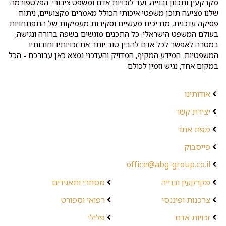
מקרקעין ותכנון ובנייה, ועד לזכויות אדם ומשפט ציבורי. הפלטפורמה
שלנו מציעה תוכן משפטי איכותי הכולל מאמרים מקצועיים, ניתוח
פסיקה עדכנית, מדריכים מעשיים וסקירות מעמיקות של התפתחויות
בעולם המשפט הישראלי. כל התכנים מוגשים בשפה ברורה ונגישה,
במטרה לאפשר לכל אדם להבין טוב יותר את זכויותיו וחובותיו
המשפטיות. המידע המקיף, המדויק והעדכני נמצא כאן עבורכם - הכל
במקום אחד, נגיש וזמין לכולם.
אודותינו
יצירת קשר
מפת אתר
פייסבוק
office@abg-group.co.il
מקרקעין ובנייה
מסחרי ותאגידים
צרכנות ופיננסי
רפואי וספורט
זכויות אדם
פלילי