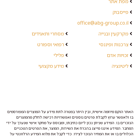
מפת אתר
פייסבוק
office@abg-group.co.il
מקרקעין ובנייה
מסחרי ותאגידים
צרכנות ופיננסי
רפואי וספורט
זכויות אדם
פלילי
ליטיגציה
מידע מקצועי
האתר הוקם מיוזמה אישית, ובין היתר במטרה לתת מידע על המוצרים המפורסמים
בו ולאפשר ערוץ לקבלת פרטים נוספים ואפשרויות רכישה לחלק מהמוצרים
הנזכרים בו. המידע שניתן נכון ליום כתיבתו, ומבוסס על מחקר אישי שנערך על ידי
המחבר. המידע איננו מייצג בהכרח את השירות, המוצר, את הפרטים הטכניים
הכלולים בו או את המחיר הנזכר לצידו. כדי לקבל את מלוא המידע הרלוונטי על