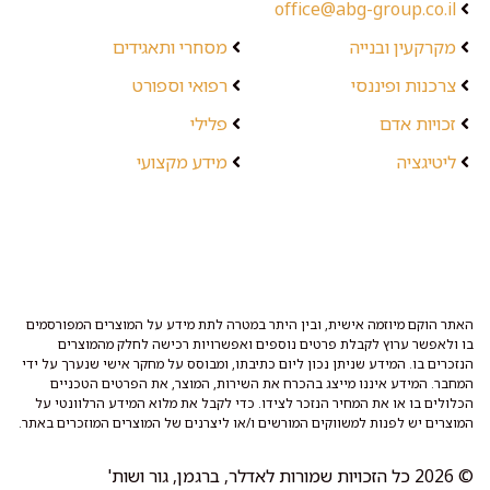
office@abg-group.co.il
מקרקעין ובנייה
מסחרי ותאגידים
צרכנות ופיננסי
רפואי וספורט
זכויות אדם
פלילי
ליטיגציה
מידע מקצועי
האתר הוקם מיוזמה אישית, ובין היתר במטרה לתת מידע על המוצרים המפורסמים
בו ולאפשר ערוץ לקבלת פרטים נוספים ואפשרויות רכישה לחלק מהמוצרים
הנזכרים בו. המידע שניתן נכון ליום כתיבתו, ומבוסס על מחקר אישי שנערך על ידי
המחבר. המידע איננו מייצג בהכרח את השירות, המוצר, את הפרטים הטכניים
הכלולים בו או את המחיר הנזכר לצידו. כדי לקבל את מלוא המידע הרלוונטי על
המוצרים יש לפנות למשווקים המורשים ו/או ליצרנים של המוצרים המוזכרים באתר.
© 2026 כל הזכויות שמורות לאדלר, ברגמן, גור ושות'