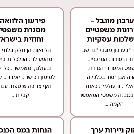
רבון מוגבל –
פירעון הלוואה 
ונות משפטיים
מסגרת משפטי
שלכות עסקיות
וחוזית בישראל
 "בערבון מוגבל" נחשב
הלוואות הן חלק בלתי 
ד היסודות המרכזיים
מהפעילות הכלכלית בי
פט המסחרי המודרני
ובעולם, ומשמשות כלי מ
ווה אבן יסוד בכלכלה
למימון רכישות, יזמויות, ל
לית והעולמית כאחד.
ואף צריכה שוטפת. עם 
במבנה משפטי המאפשר
קבלת ...
הקמה ...
ק ניירות ערך
הנחות במס הכנס