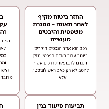
החזר ביטוח מקיף
בע
לאחר תאונה – מסגרת
עקר
משפטית והיבטים
וה
מעשיים
המונח
לאח
רכב הוא אחד הנכסים היקרים
במש
ביותר עבור האדם הפרטי, ונזק
ומה
הנגרם לו בתאונת דרכים עשוי
הישרא
להסב לא רק כאב ראש לוגיסטי,
מדובר 
אלא ...
תביעות סיעוד בגין
חו