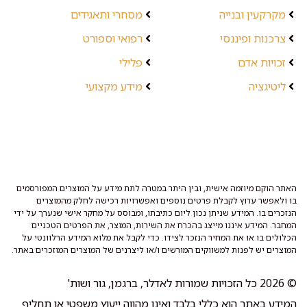
מקרקעין ובנייה
מסחרי ותאגידים
צרכנות ופיננסי
רפואי וספורט
זכויות אדם
פלילי
ליטיגציה
מידע מקצועי
האתר הוקם מיוזמה אישית, ובין היתר במטרה לתת מידע על המוצרים המפורסמים
בו ולאפשר ערוץ לקבלת פרטים נוספים ואפשרויות רכישה לחלק מהמוצרים
הנזכרים בו. המידע שניתן נכון ליום כתיבתו, ומבוסס על מחקר אישי שנערך על ידי
המחבר. המידע איננו מייצג בהכרח את השירות, המוצר, את הפרטים הטכניים
הכלולים בו או את המחיר הנזכר לצידו. כדי לקבל את מלוא המידע הרלוונטי על
המוצרים יש לפנות למשווקים המורשים ו/או ליצרנים של המוצרים המוזכרים באתר.
© 2026 כל הזכויות שמורות לאדלר, ברגמן, גור ושות'
המידע באתר הוא כללי בלבד ואינו מהווה ייעוץ משפטי או תחליף