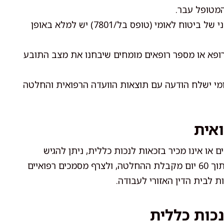
המטופל עבר.
טופס התביעה המקוון או הידני של ביטוח לאומי (טופס בל/7801) יש למלא באופן
ופא או מספר רופאים מומחים שיבחנו את מצב התובע
מי ישלח הודעה עם תוצאות הוועדה הרפואית והחלטה
אית
או אינו מכיר בזכאות לנכות כללית, ניתן להגיש
ערעור על החלטת הוועדה הרפואית. יש להגיש ערעור תוך 60 יום מקבלת ההחלטה, ולצרף מסמכים רפואיים
ת לבית הדין האזורי לעבודה.
כות כללית