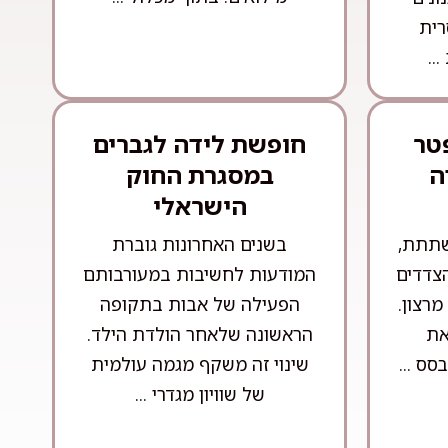
רית
..
טר
חופשת לידה לגברים
ה
במסגרת החוק
הישראלי
שתתת,
בשנים האחרונות גוברת
הצדדים
המודעות לחשיבות במעורבותם
רצון.
הפעילה של אבות בתקופה
את
הראשונה שלאחר הולדת הילד.
ס ...
שינוי זה משקף מגמה עולמית
של שוויון מגדרי ...