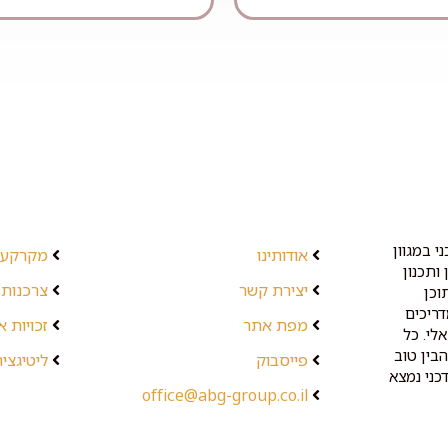
י במגוון
אודותינו
מקרקעין
ותכנון
יצירת קשר
צרכנות 
וכן
דריכים
מפת אתר
זכויות 
לי. כל
בין טוב
פייסבוק
ליטיגציה
כני נמצא
office@abg-group.co.il