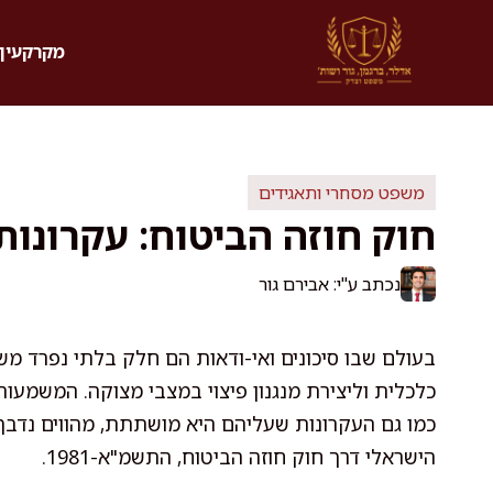
דלג
תוכן
מקרקעין 
משפט מסחרי ותאגידים
חוק חוזה הביטוח: עקרונות
נכתב ע"י: אבירם גור
בעולם שבו סיכונים ואי-ודאות הם חלק בלתי נפרד משג
כלכלית וליצירת מנגנון פיצוי במצבי מצוקה. המשמע
כמו גם העקרונות שעליהם היא מושתתת, מהווים נדבך
הישראלי דרך חוק חוזה הביטוח, התשמ"א-1981.