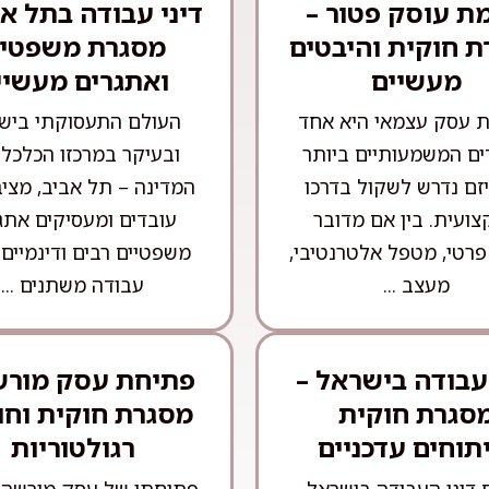
ת עוסק פטור –
דיני עבודה בתל אב
 חוקית והיבטים
מסגרת משפטי
מעשיים
ואתגרים מעשיי
 עסק עצמאי היא אחד
העולם התעסוקתי ביש
ם המשמעותיים ביותר
ובעיקר במרכזו הכלכלי
זם נדרש לשקול בדרכו
המדינה – תל אביב, מציב
ועית. בין אם מדובר
עובדים ומעסיקים אתג
פרטי, מטפל אלטרנטיבי,
משפטיים רבים ודינמיים.
מעצב ...
עבודה משתנים ...
 עבודה בישראל –
פתיחת עסק מורש
סגרת חוקית
מסגרת חוקית וחו
תוחים עדכניים
רגולטוריות
 דיני העבודה בישראל
פתיחתו של עסק מורשה 