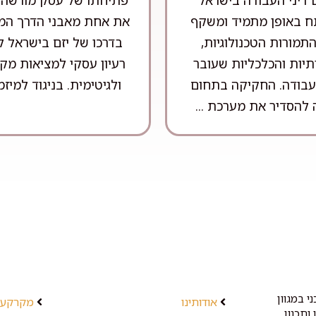
 באופן מתמיד ומשקף
את אחת מאבני הדרך המר
תמורות הטכנולוגיות,
בדרכו של יזם בישראל ל
יות והכלכליות שעובר
רעיון עסקי למציאות מק
עבודה. החקיקה בתחום
ולגיטימית. בניגוד למיזמי
 להסדיר את מערכת ...
י במגוון
אודותינו
מקרקעין
ותכנון