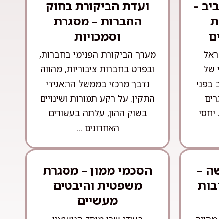
יב –
ועדת הביקורת בחוק
ת
החברות – מסגרת
ם
וסמכויות
ראל
מערך הביקורת הפנימי בחברות,
 של
ובפרט בחברות ציבוריות, מהווה
 בפני
נדבך מרכזי בממשל התאגידי
רים
התקין. על רקע תמורות ושינויים
 יחסי
בשוק ההון, עלתה בעשורים
האחרונים ...
ה –
הסכמי ממון – מסגרת
בות
משפטית והיבטים
מעשיים
מהווה
בעידן שבו מוסד הנישואין