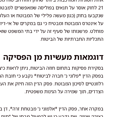
21 לחוק אוסר על תנאים בפוליסה שמאפשרים למבט
שנקבעו בחוק (כגון מעשה פלילי של המבוטח או העלמת
על אינטרס המבוטח ומבטיח כי גם במקרים של אי-דיוק
מוחלט. פרשנותו של סעיף זה על ידי בתי המשפט שואפת
התכליות החברתיות של הביטוח.
דוגמאות מעשיות מן הפסיקה
בסקירת פסיקות בתחום חוזה הביטוח, ניתן לראות כי
בפסק הדין *פלוני נ' חברה לביטוח* נקבע כי חובת הג
רלוונטיים לסיכון המבוטח. פסק הדין הזה חיזק את העי
הצדדים, תוך שמירה על הגינות משפטית.
במקרה אחר, פסק הדין *אלמוני נ' מבטחת זרה*, דן 
בצורה שגויה. שם נקבע כי יש להפעיל מבחן של "תום 