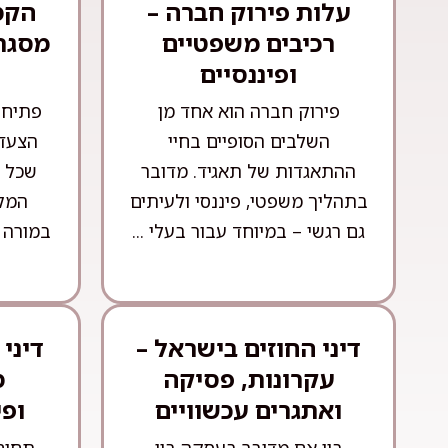
עלות פירוק חברה –
הקמ
רכיבים משפטיים
מסגרת
ופיננסיים
פירוק חברה הוא אחד מן
פתיחת
השלבים הסופיים בחיי
הצעדי
ההתאגדות של תאגיד. מדובר
שכל י
בתהליך משפטי, פיננסי ולעיתים
המקצ
גם רגשי – במיוחד עבור בעלי ...
במורה 
דיני החוזים בישראל –
דיני
עקרונות, פסיקה
מ
ואתגרים עכשוויים
ופי
בין אם מדובר בעסקה בין
תחום