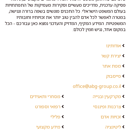
פסיקה עדכנית, מדריכים מעשיים וסקירות מעמיקות של התפתחויות
בעולם המשפט הישראלי. כל התכנים מוגשים בשפה ברורה ונגישה,
במטרה לאפשר לכל אדם להבין טוב יותר את זכויותיו וחובותיו
המשפטיות. המידע המקיף, המדויק והעדכני נמצא כאן עבורכם - הכל
במקום אחד, נגיש וזמין לכולם.
אודותינו
יצירת קשר
מפת אתר
פייסבוק
office@abg-group.co.il
מקרקעין ובנייה
מסחרי ותאגידים
צרכנות ופיננסי
רפואי וספורט
זכויות אדם
פלילי
ליטיגציה
מידע מקצועי