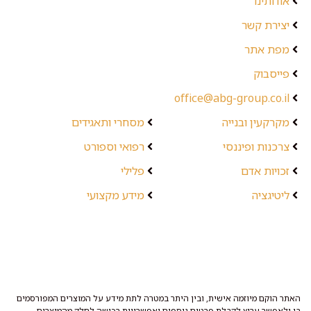
אודותינו
יצירת קשר
מפת אתר
פייסבוק
office@abg-group.co.il
מקרקעין ובנייה
מסחרי ותאגידים
צרכנות ופיננסי
רפואי וספורט
זכויות אדם
פלילי
ליטיגציה
מידע מקצועי
האתר הוקם מיוזמה אישית, ובין היתר במטרה לתת מידע על המוצרים המפורסמים
בו ולאפשר ערוץ לקבלת פרטים נוספים ואפשרויות רכישה לחלק מהמוצרים