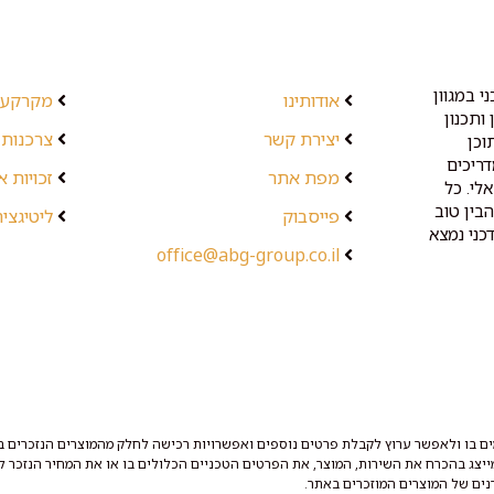
י במגוון
אודותינו
מקרקעין
ותכנון
יצירת קשר
צרכנות 
וכן
דריכים
מפת אתר
זכויות 
לי. כל
בין טוב
פייסבוק
ליטיגציה
כני נמצא
office@abg-group.co.il
ם בו ולאפשר ערוץ לקבלת פרטים נוספים ואפשרויות רכישה לחלק מהמוצרים הנזכרים בו
מייצג בהכרח את השירות, המוצר, את הפרטים הטכניים הכלולים בו או את המחיר הנזכר לצ
נים של המוצרים המוזכרים באתר.