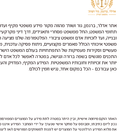
אתר אדלר, ברגמן, גור ושות' מהווה מקור מידע משפטי מקיף ועדכנ
תחומי המשפט, החל ממשפט מסחרי ותאגידים, דרך דיני מקרקעין 
ובנייה, ועד לזכויות אדם ומשפט ציבורי. הפלטפורמה שלנו מציעה ת
משפטי איכותי הכולל מאמרים מקצועיים, ניתוח פסיקה עדכנית, מ
מעשיים וסקירות מעמיקות של התפתחויות בעולם המשפט הישרא
התכנים מוגשים בשפה ברורה ונגישה, במטרה לאפשר לכל אדם לה
יותר את זכויותיו וחובותיו המשפטיות. המידע המקיף, המדויק והעד
כאן עבורכם - הכל במקום אחד, נגיש וזמין לכולם.
האתר הוקם מיוזמה אישית, ובין היתר במטרה לתת מידע על המוצרים המפורסמי
נכון ליום כתיבתו, ומבוסס על מחקר אישי שנערך על ידי המחבר. המידע איננו 
את מלוא המידע הרלוונטי על המוצרים יש לפנות למשווקים המורשים ו/או ליצר